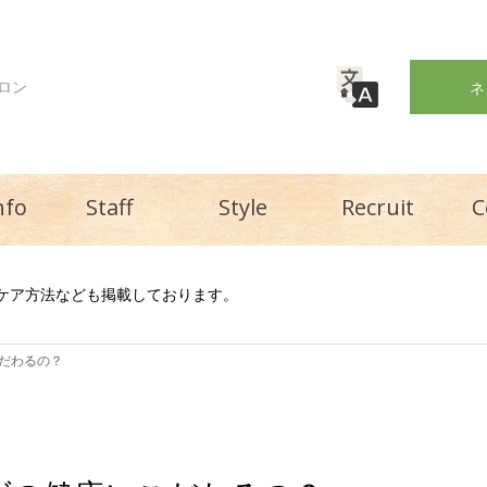
ロン
ネ
nfo
Staff
Style
Recruit
C
アケア方法なども掲載しております。
だわるの？