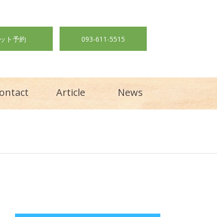
ット予約
093-611-5515
ontact
Article
News