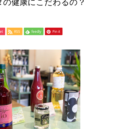
ダの健康にこだわるの？
et
RSS
feedly
Pin it